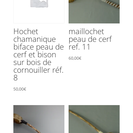
40
cm
Hochet
maillochet
chamanique
peau de cerf
biface peau de
ref. 11
cerf et bison
60,00
€
sur bois de
cornouiller réf.
8
50,00
€