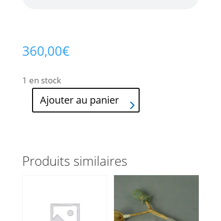
360,00
€
1 en stock
Ajouter au panier
quantité
de
Tambour
chamanique
Produits similaires
en
peau
de
cheval