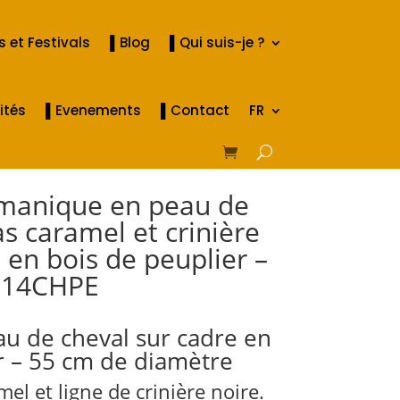
 et Festivals
▌Blog
▌Qui suis-je ?
ités
▌Evenements
▌Contact
FR
manique en peau de
as caramel et crinière
 en bois de peuplier –
 914CHPE
u de cheval sur cadre en
r – 55 cm de diamètre
mel et ligne de crinière noire.