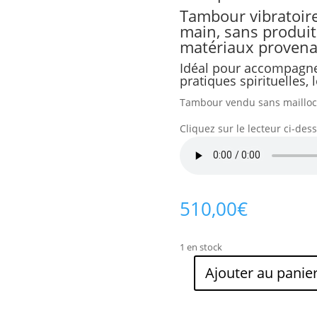
Tambour vibratoire
main, sans produit
matériaux proven
Idéal pour accompagner
pratiques spirituelles, l
Tambour vendu sans maillo
Cliquez sur le lecteur ci-de
510,00
€
1 en stock
Ajouter au panie
quantité
de
Tambour