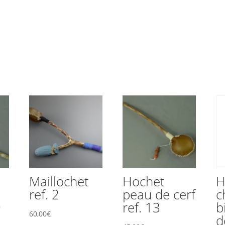
Maillochet
Hochet
H
ref. 2
peau de cerf
c
9
ref. 13
b
60,00
€
d