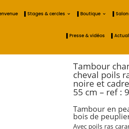
ienvenue
▌Stages & cercles
▌Boutique
▌Salons
▌Presse & vidéos
▌Actual
Tambour cha
cheval poils r
noire et cadre
55 cm – ref :
Tambour en pea
bois de peuplie
Avec poils ras cara