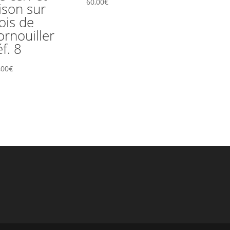
60,00
€
ison sur
ois de
ornouiller
éf. 8
,00
€