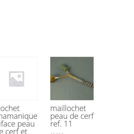
ochet
maillochet
hamanique
peau de cerf
iface peau
ref. 11
e cerf et